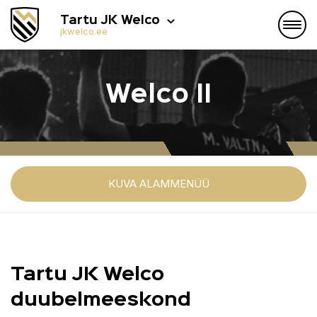
Tartu JK Welco
jkwelco.ee
Welco II
KUVA ALAMMENÜÜ
Tartu JK Welco
duubelmeeskond