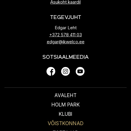
Asukoht kaardil
TEGEVJUHT
Edgar Leht
+372 578 411 03
edgar@jkwelco.ee
SOTSIAALMEEDIA
AVALEHT
HOLM PARK
KLUBI
VÕISTKONNAD