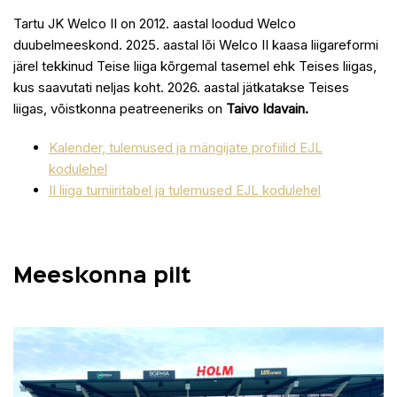
Tartu JK Welco II on 2012. aastal loodud Welco
duubelmeeskond. 2025. aastal lõi Welco II kaasa liigareformi
järel tekkinud Teise liiga kõrgemal tasemel ehk Teises liigas,
kus saavutati neljas koht. 2026. aastal jätkatakse Teises
liigas, võistkonna peatreeneriks on
Taivo Idavain.
Kalender, tulemused ja mängijate profiilid EJL
koduleh
el
II liiga turniiritabel ja tulemused EJL kodulehel
Meeskonna pilt